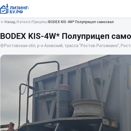
Назад
/
Каталог
/
Прицепы
/
BODEX
KIS-4W* Полуприцеп самосвал
BODEX KIS-4W* Полуприцеп сам
Ростовская обл, р-н Азовский, трасса "Ростов-Рогожкино", Рост