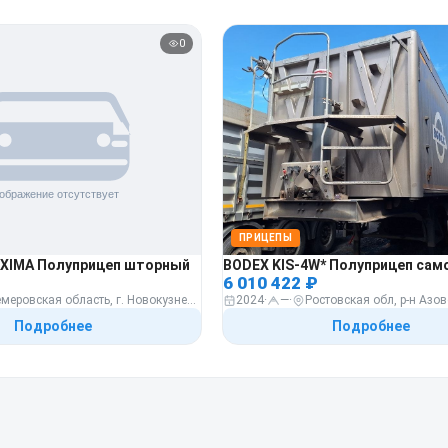
0
ПРИЦЕПЫ
AXIMA Полуприцеп шторный
BODEX KIS-4W* Полуприцеп сам
6 010 422 ₽
Кемеровская область, г. Новокузнецк, ш. Ильинское, д. 30
2024
·
—
·
Подробнее
Подробнее