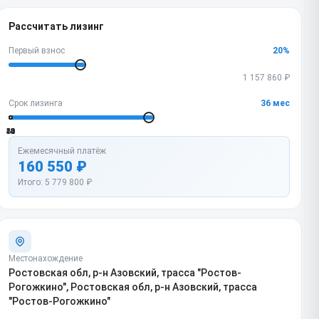
Рассчитать лизинг
Первый взнос
20
%
1 157 860
₽
Срок лизинга
36
мес
12
24
36
48
60
Ежемесячный платёж
160 550
₽
Итого:
5 779 800
₽
Местонахождение
Ростовская обл, р-н Азовский, трасса "Ростов-
Рогожкино", Ростовская обл, р-н Азовский, трасса
"Ростов-Рогожкино"