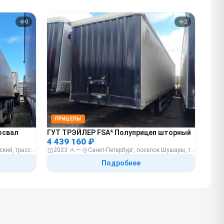
0
2
ПРИЦЕПЫ
освал
ГУТ ТРЭЙЛЕР FSA* Полуприцеп шторный
4 439 160 ₽
Ростовская обл, р-н Азовский, трасса "Ростов-Рогожкино"
2023
·
—
·
Санкт-Петербург, поселок Шушары, территория предприятия "Ленсоветовское", уч.884 кадастровый номер 78:420015108:2702
Подробнее