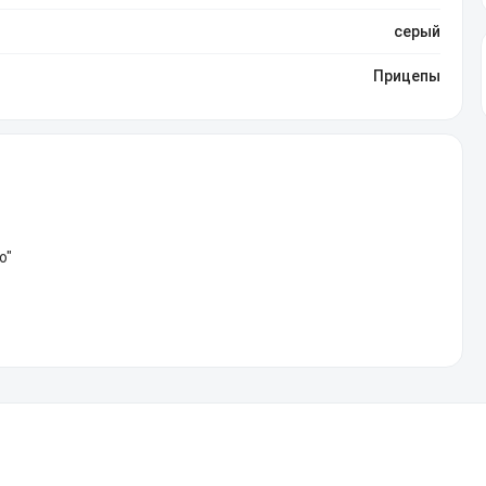
серый
Прицепы
о"