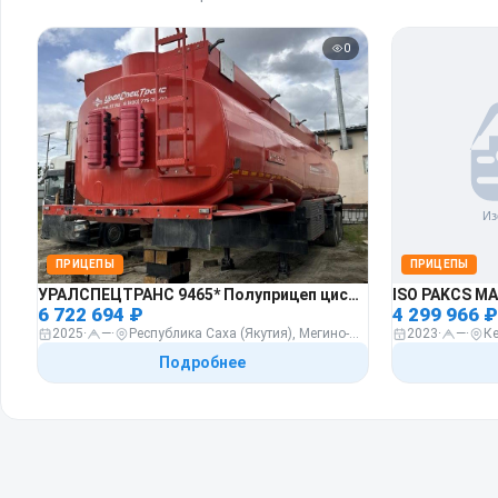
0
ПРИЦЕПЫ
ПРИЦЕПЫ
УРАЛСПЕЦТРАНС 9465* Полуприцеп цистерна
ISO PAKCS M
6 722 694 ₽
4 299 966 ₽
2025
·
—
·
Республика Саха (Якутия), Мегино-Кангаласский район (улус), пос. Нижний-Бестях, ул. Ленина, д. 76
2023
·
—
·
Подробнее