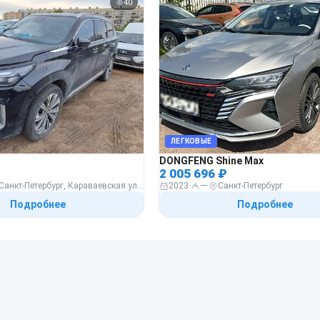
40
ЛЕГКОВЫЕ
DONGFENG Shine Max
2 005 696 ₽
г. Санкт-Петербург, Караваевская улица, участок 34
2023
·
—
·
Санкт-Петербург
Подробнее
Подробнее