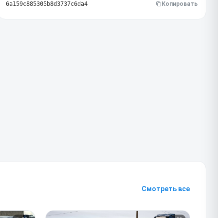
6a159c885305b8d3737c6da4
Копировать
Смотреть все