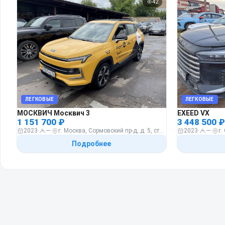
42
ЛЕГКОВЫЕ
ЛЕГКОВЫЕ
МОСКВИЧ Москвич 3
EXEED VX
1 151 700 ₽
3 448 500 ₽
2023
·
—
·
г. Москва, Сормовский пр-д, д. 5, стр.3
2023
·
—
·
Подробнее