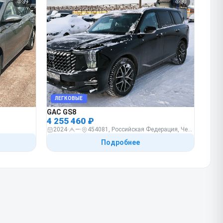
39
30
ЛЕГКОВЫЕ
GAC GS8
4 255 460 ₽
2024
·
—
·
454081, Российская Федерация, Челябинская обл, г Челябинск, ул Северный Луч, д. 33
Подробнее