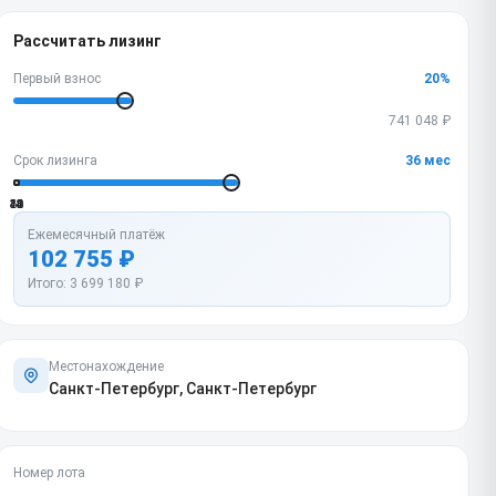
Рассчитать лизинг
Первый взнос
20
%
741 048
₽
Срок лизинга
36
мес
12
24
36
48
60
Ежемесячный платёж
102 755
₽
Итого:
3 699 180
₽
Местонахождение
Санкт-Петербург, Санкт-Петербург
Номер лота