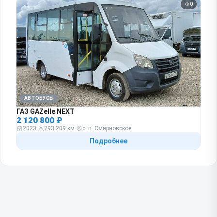
0
АВТОБУСЫ
ГАЗ GAZelle NEXT
2 120 800 ₽
2023
·
293 209 км
·
с. п. Смирновское
Подробнее