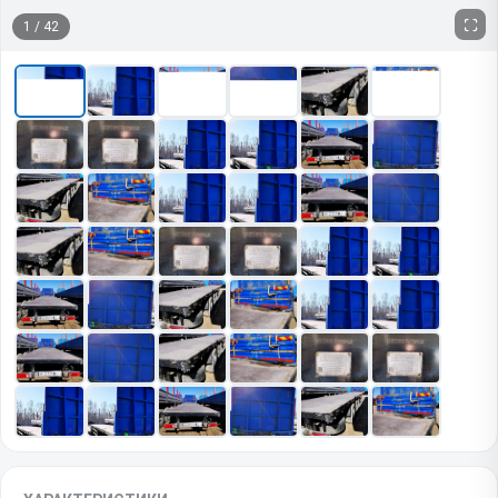
1
/
42