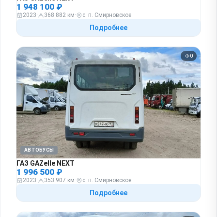
1 948 100 ₽
2023
·
368 882 км
·
с. п. Смирновское
Подробнее
0
АВТОБУСЫ
ГАЗ GAZelle NEXT
1 996 500 ₽
2023
·
353 907 км
·
с. п. Смирновское
Подробнее