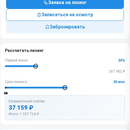
Заявка на лизинг
Записаться на осмотр
Забронировать
Рассчитать лизинг
Первый взнос
20
%
267 982
₽
Срок лизинга
36
мес
12
24
36
48
60
Ежемесячный платёж
37 159
₽
Итого:
1 337 724
₽