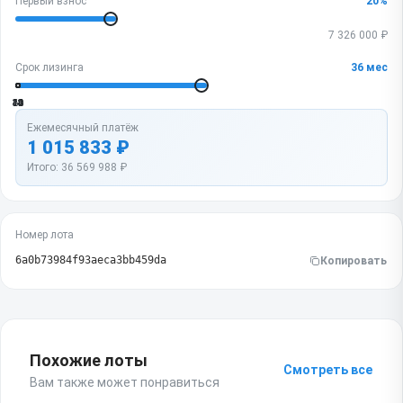
Первый взнос
20
%
7 326 000
₽
Срок лизинга
36
мес
12
24
36
48
60
Ежемесячный платёж
1 015 833
₽
Итого:
36 569 988
₽
Номер лота
6a0b73984f93aeca3bb459da
Копировать
Похожие лоты
Смотреть все
Вам также может понравиться