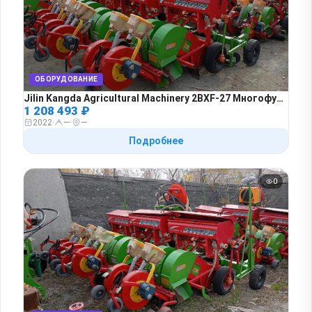
ОБОРУДОВАНИЕ
Jilin Kangda Agricultural Machinery 2BXF-27 Многофункциональная рядовая сеялка для посева и внесения удобрений, 3 км, 2022 года в лизинг
1 208 493 ₽
2022
·
—
·
—
Подробнее
0