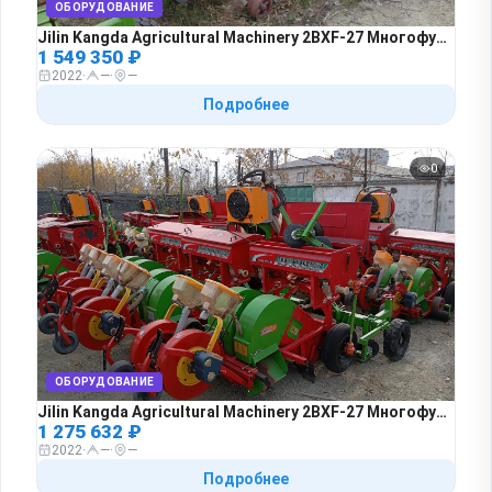
ОБОРУДОВАНИЕ
Jilin Kangda Agricultural Machinery 2BXF-27 Многофункциональная рядовая сеялка для посева и внесения удобрений, 1 км, 2022 года в лизинг
1 549 350 ₽
2022
·
—
·
—
Подробнее
0
ОБОРУДОВАНИЕ
Jilin Kangda Agricultural Machinery 2BXF-27 Многофункциональная рядовая сеялка для посева и внесения удобрений, 1 км, 2022 года в лизинг
1 275 632 ₽
2022
·
—
·
—
Подробнее