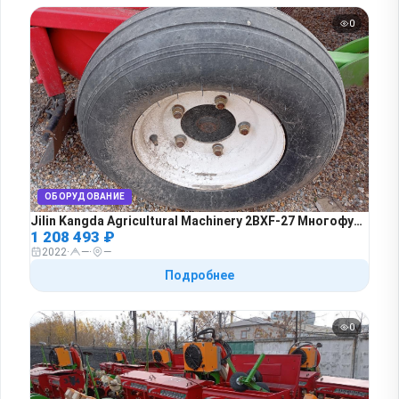
0
ОБОРУДОВАНИЕ
Jilin Kangda Agricultural Machinery 2BXF-27 Многофункциональная рядовая сеялка для посева и внесения удобрений, 1 км, 2022 года в лизинг
1 208 493 ₽
2022
·
—
·
—
Подробнее
0