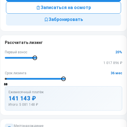
Записаться на осмотр
Забронировать
Рассчитать лизинг
Первый взнос
20
%
1 017 896
₽
Срок лизинга
36
мес
12
24
36
48
60
Ежемесячный платёж
141 143
₽
Итого:
5 081 148
₽
Местонахождение