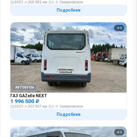
2023
·
368 882 км
·
с. п. Смирновское
Подробнее
0
АВТОБУСЫ
ГАЗ GAZelle NEXT
1 996 500 ₽
2023
·
353 907 км
·
с. п. Смирновское
Подробнее
3