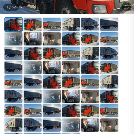
1
/
52