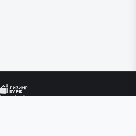
Крупнейший портал по продаже
изъятого имущества лизинговых
компаний с пробегом.
КАТАЛОГ
Легковые автомобили