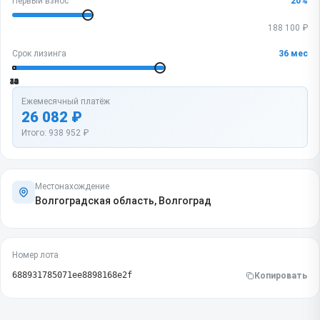
Первый взнос
20
%
188 100
₽
Срок лизинга
36
мес
12
24
36
48
60
Ежемесячный платёж
26 082
₽
Итого:
938 952
₽
Местонахождение
Волгоградская область, Волгоград
Номер лота
688931785071ee8898168e2f
Копировать