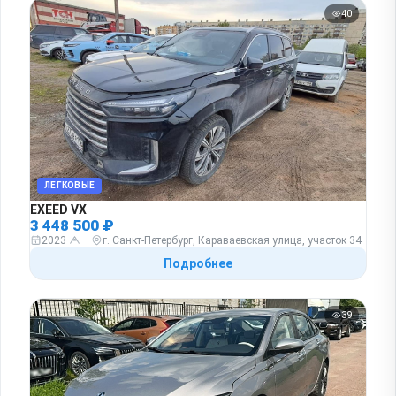
40
ЛЕГКОВЫЕ
EXEED VX
3 448 500 ₽
2023
·
—
·
г. Санкт-Петербург, Караваевская улица, участок 34
Подробнее
39