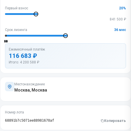
Первый взнос
20
%
841 500
₽
Срок лизинга
36
мес
12
24
36
48
60
Ежемесячный платёж
116 683
₽
Итого:
4 200 588
₽
Местонахождение
Москва, Москва
Номер лота
68891b7c5071ee88981670af
Копировать