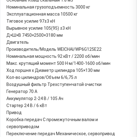
Номинальная грузоподъемность 3000 кг
Эксплуатационная масса 10500 кг
Тяговое усилие 97±3 кН
Вырывное усилие 105(95) ±3 кН
Д×Ш×В 7450×2500×3180 мм
Двигатель
Производитель/Модель WEICHAI/WP6G125E22
Номинальная мощность 92 кВт / 2200 об/мин
Макс. крутящий момент 500 Н·м/1400-1600 об/мин
Ход поршня х Диаметр цилиндра 105×130 мм
Кол-во цилиндров/Объем 6/6,75 л
Воздушный фильтр Трехступенчатой очистки
Генератор 70 А
Аккумулятор 2-24 В / 105 Ач
Стартер 24 В / 6 кВт
Привод
Коробка передач С промежуточным валом и
сервоприводом
Переключение передач Механическое, сервопривод