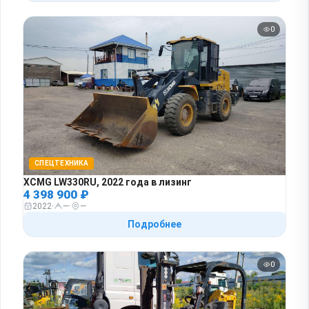
0
СПЕЦТЕХНИКА
XCMG LW330RU, 2022 года в лизинг
4 398 900 ₽
2022
·
—
·
—
Подробнее
0