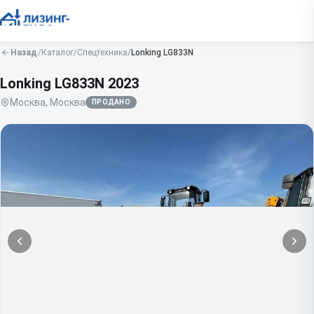
Назад
/
Каталог
/
Спецтехника
/
Lonking
LG833N
Lonking LG833N
2023
Москва, Москва
ПРОДАНО