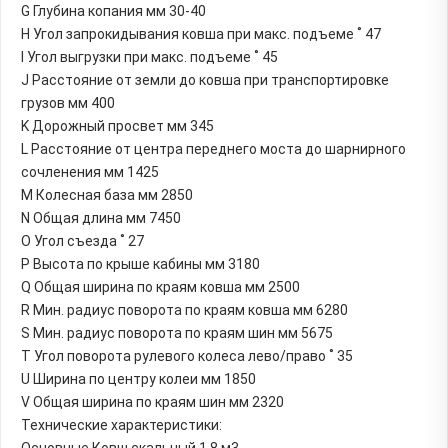
G Глубина копания мм 30-40
H Угол запрокидывания ковша при макс. подъеме ˚ 47
I Угол выгрузки при макс. подъеме ˚ 45
J Расстояние от земли до ковша при транспортировке
грузов мм 400
K Дорожный просвет мм 345
L Расстояние от центра переднего моста до шарнирного
сочленения мм 1425
M Колесная база мм 2850
N Общая длина мм 7450
O Угол съезда ˚ 27
P Высота по крыше кабины мм 3180
Q Общая ширина по краям ковша мм 2500
R Мин. радиус поворота по краям ковша мм 6280
S Мин. радиус поворота по краям шин мм 5675
T Угол поворота рулевого колеса лево/право ˚ 35
U Ширина по центру колеи мм 1850
V Общая ширина по краям шин мм 2320
Технические характеристики:
Основные Ковш скальный 1.8 м3